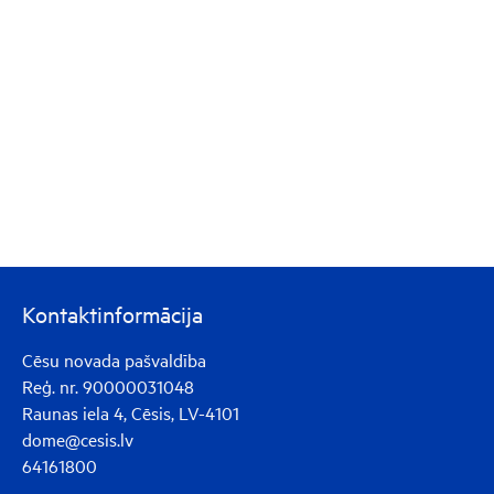
Kontaktinformācija
Cēsu novada pašvaldība
Reģ. nr. 90000031048
Raunas iela 4, Cēsis, LV-4101
dome@cesis.lv
64161800