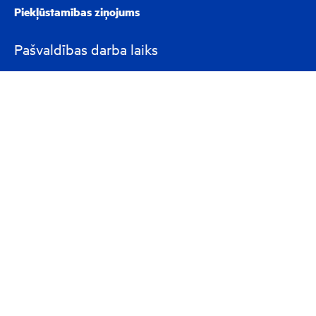
Piekļūstamības ziņojums
Pašvaldības darba laiks
Pirmdien 8.00-18.00
Otrdien 8.00-17.00
Trešdien 8.00-17.00
Ceturtdien 8.00-17.00
Piektdien 8.00-16.00
Seko mums
Cel trauksmi